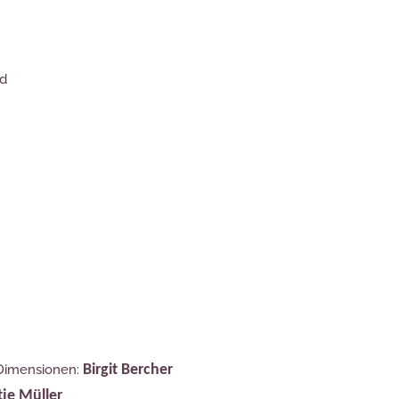
nd
 Dimensionen:
Birgit Bercher
je Müller