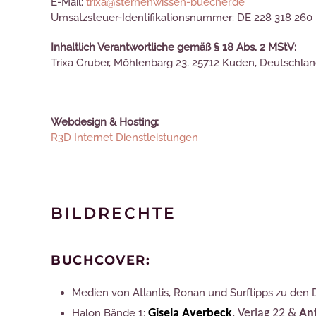
E-Mail:
trixa@sternenwissen-buecher.de
Umsatzsteuer-Identifikationsnummer: DE 228 318 260
Inhaltlich Verantwortliche gemäß § 18 Abs. 2 MStV:
Trixa Gruber, Möhlenbarg 23, 25712 Kuden, Deutschla
Webdesign & Hosting:
R3D Internet Dienstleistungen
BILDRECHTE
BUCHCOVER:
Medien von Atlantis, Ronan und Surftipps zu den
Halon Bände 1:
Gisela Averbeck
, Verlag 22 &
Ant