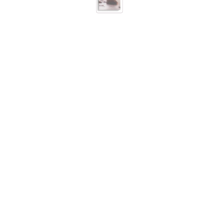
DIE HALON PAPIERE 6/7
Sternenfeld Schlange, Schlangenträger, Adlernebel und
Altar
in Zusammenarbeit mit Halon,
Neddek, Neriden, Maria Magdalena, Jeshua, Aesculap
Erscheinungsjahr
2006
Format
PDF zum kostenlosen Download
PDF HERUNTERLADEN